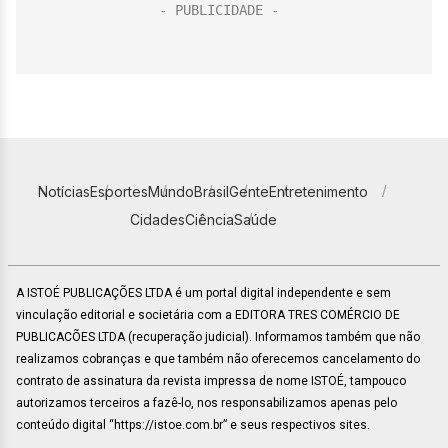
Notícias
Esportes
Mundo
Brasil
Gente
Entretenimento
Cidades
Ciência
Saúde
A ISTOÉ PUBLICAÇÕES LTDA é um portal digital independente e sem
vinculação editorial e societária com a EDITORA TRES COMÉRCIO DE
PUBLICACÕES LTDA (recuperação judicial). Informamos também que não
realizamos cobranças e que também não oferecemos cancelamento do
contrato de assinatura da revista impressa de nome ISTOÉ, tampouco
autorizamos terceiros a fazê-lo, nos responsabilizamos apenas pelo
conteúdo digital “https://istoe.com.br” e seus respectivos sites.