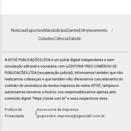
Notícias
Esportes
Mundo
Brasil
Gente
Entretenimento
Cidades
Ciência
Saúde
A ISTOÉ PUBLICAÇÕES LTDA é um portal digital independente e sem
vinculação editorial e societária com a EDITORA TRES COMÉRCIO DE
PUBLICACÕES LTDA (recuperação judicial). Informamos também que não
realizamos cobranças e que também não oferecemos cancelamento do
contrato de assinatura da revista impressa de nome ISTOÉ, tampouco
autorizamos terceiros a fazê-lo, nos responsabilizamos apenas pelo
conteúdo digital “https://istoe.com.br” e seus respectivos sites.
Política de
Assessoria de imprensa:
|
Privacidade
grupoentre.imprensa@agenciafr.com.br