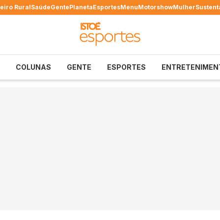
eiro Rural
Saúde
Gente
Planeta
Esportes
Menu
Motorshow
Mulher
Sustent
COLUNAS
GENTE
ESPORTES
ENTRETENIMEN