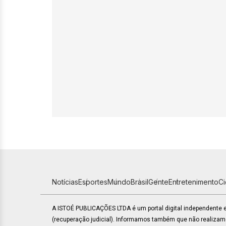
Notícias
Esportes
Mundo
Brasil
Gente
Entretenimento
C
A ISTOÉ PUBLICAÇÕES LTDA é um portal digital independente
(recuperação judicial). Informamos também que não realiza