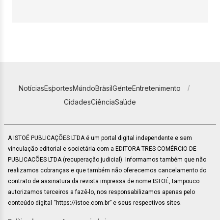
Notícias
Esportes
Mundo
Brasil
Gente
Entretenimento
Cidades
Ciência
Saúde
A ISTOÉ PUBLICAÇÕES LTDA é um portal digital independente e sem
vinculação editorial e societária com a EDITORA TRES COMÉRCIO DE
PUBLICACÕES LTDA (recuperação judicial). Informamos também que não
realizamos cobranças e que também não oferecemos cancelamento do
contrato de assinatura da revista impressa de nome ISTOÉ, tampouco
autorizamos terceiros a fazê-lo, nos responsabilizamos apenas pelo
conteúdo digital “https://istoe.com.br” e seus respectivos sites.