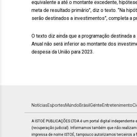
equivalente a até o montante excedente, hipót
meta de resultado primário”, diz o texto. “Na hi
serão destinados a investimentos”, completa a p
O texto diz ainda que a programação destinada a
Anual não será inferior ao montante dos investim
despesa da União para 2023.
Notícias
Esportes
Mundo
Brasil
Gente
Entretenimento
C
A ISTOÉ PUBLICAÇÕES LTDA é um portal digital independente
(recuperação judicial). Informamos também que não realiza
impressa de nome ISTOÉ, tampouco autorizamos terceiros a fa