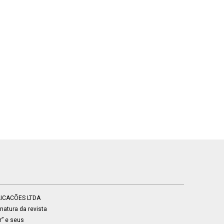
BLICACÕES LTDA
atura da revista
r” e seus