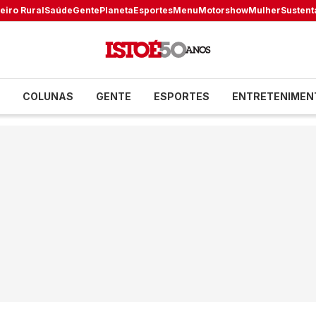
eiro Rural
Saúde
Gente
Planeta
Esportes
Menu
Motorshow
Mulher
Sustent
COLUNAS
GENTE
ESPORTES
ENTRETENIMEN