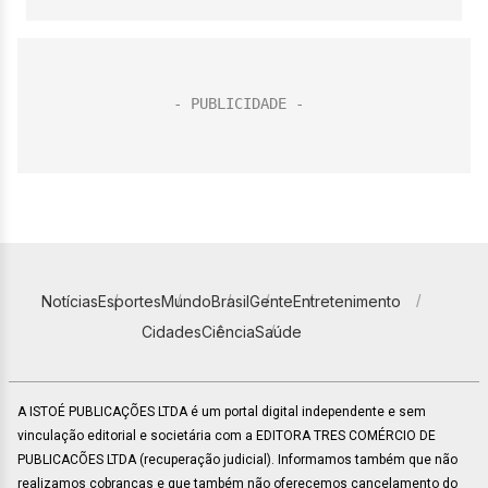
Notícias
Esportes
Mundo
Brasil
Gente
Entretenimento
Cidades
Ciência
Saúde
A ISTOÉ PUBLICAÇÕES LTDA é um portal digital independente e sem
vinculação editorial e societária com a EDITORA TRES COMÉRCIO DE
PUBLICACÕES LTDA (recuperação judicial). Informamos também que não
realizamos cobranças e que também não oferecemos cancelamento do