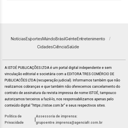
Notícias
Esportes
Mundo
Brasil
Gente
Entretenimento
Cidades
Ciência
Saúde
A ISTOÉ PUBLICAÇÕES LTDA é um portal digital independente e sem
vinculação editorial e societária com a EDITORA TRES COMÉRCIO DE
PUBLICACÕES LTDA (recuperação judicial). Informamos também que não
realizamos cobranças e que também não oferecemos cancelamento do
contrato de assinatura da revista impressa de nome ISTOÉ, tampouco
autorizamos terceiros a fazê-lo, nos responsabilizamos apenas pelo
conteúdo digital “https://istoe.com.br” e seus respectivos sites.
Política de
Assessoria de imprensa:
|
Privacidade
grupoentre.imprensa@agenciafr.com.br