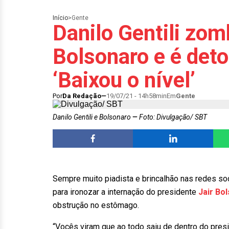
Início
>
Gente
Danilo Gentili zom
Bolsonaro e é det
‘Baixou o nível’
Por
Da Redação
19/07/21 - 14h58min
Em
Gente
Danilo Gentili e Bolsonaro
Foto: Divulgação/ SBT
Sempre muito piadista e brincalhão nas redes soc
para ironozar a internação do presidente
Jair Bo
obstrução no estômago.
“Vocês viram que ao todo saiu de dentro do pres