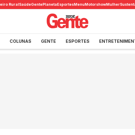
eiro Rural
Saúde
Gente
Planeta
Esportes
Menu
Motorshow
Mulher
Sustent
COLUNAS
GENTE
ESPORTES
ENTRETENIMEN