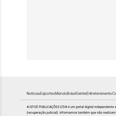
Notícias
Esportes
Mundo
Brasil
Gente
Entretenimento
C
A ISTOÉ PUBLICAÇÕES LTDA é um portal digital independente
(recuperação judicial). Informamos também que não realiza