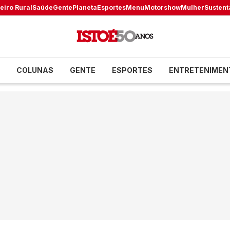
eiro Rural
Saúde
Gente
Planeta
Esportes
Menu
Motorshow
Mulher
Sustent
COLUNAS
GENTE
ESPORTES
ENTRETENIMEN