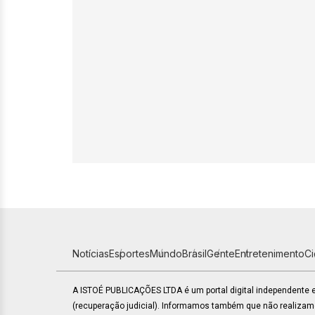
Notícias
Esportes
Mundo
Brasil
Gente
Entretenimento
C
A ISTOÉ PUBLICAÇÕES LTDA é um portal digital independente
(recuperação judicial). Informamos também que não realiza