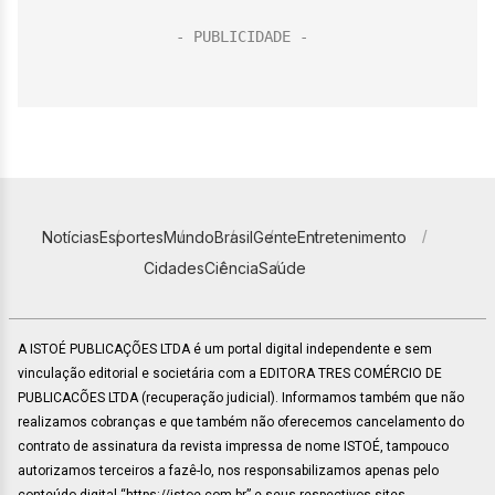
Notícias
Esportes
Mundo
Brasil
Gente
Entretenimento
Cidades
Ciência
Saúde
A ISTOÉ PUBLICAÇÕES LTDA é um portal digital independente e sem
vinculação editorial e societária com a EDITORA TRES COMÉRCIO DE
PUBLICACÕES LTDA (recuperação judicial). Informamos também que não
realizamos cobranças e que também não oferecemos cancelamento do
contrato de assinatura da revista impressa de nome ISTOÉ, tampouco
autorizamos terceiros a fazê-lo, nos responsabilizamos apenas pelo