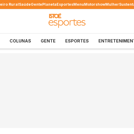
eiro Rural
Saúde
Gente
Planeta
Esportes
Menu
Motorshow
Mulher
Sustent
COLUNAS
GENTE
ESPORTES
ENTRETENIMEN