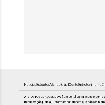
Notícias
Esportes
Mundo
Brasil
Gente
Entretenimento
C
A ISTOÉ PUBLICAÇÕES LTDA é um portal digital independente
(recuperação judicial). Informamos também que não realiza