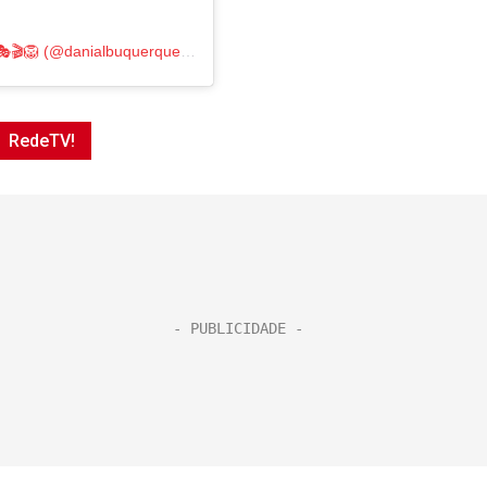
Um post compartilhado por Daniela Albuquerque🌟🎭🎬🦁 (@danialbuquerquetv)
RedeTV!