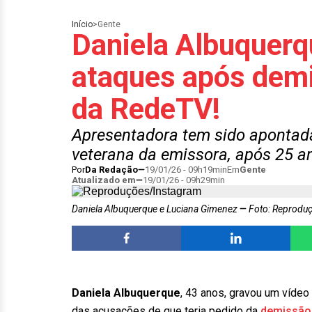
Início
>
Gente
Daniela Albuquerq
ataques após dem
da RedeTV!
Apresentadora tem sido apontad
veterana da emissora, após 25 a
Por
Da Redação
19/01/26 - 09h19min
Em
Gente
Atualizado em
19/01/26 - 09h29min
Daniela Albuquerque e Luciana Gimenez
Foto: Reprodu
Daniela Albuquerque
, 43 anos, gravou um vídeo
das acusações de que teria pedido da
demissão