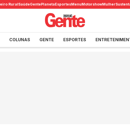
eiro Rural
Saúde
Gente
Planeta
Esportes
Menu
Motorshow
Mulher
Sustent
COLUNAS
GENTE
ESPORTES
ENTRETENIMEN