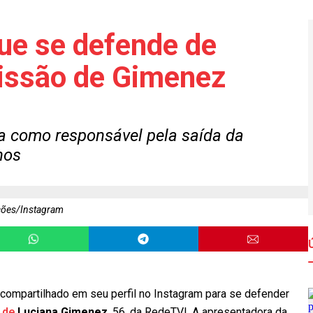
ue se defende de
issão de Gimenez
a como responsável pela saída da
nos
ções/Instagram
 compartilhado em seu perfil no Instagram para se defender
 de
Luciana Gimenez
, 56, da RedeTV!. A apresentadora da