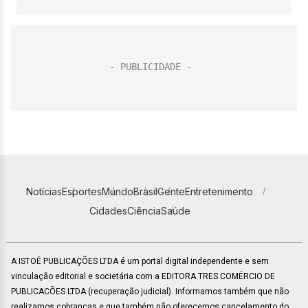
Notícias
Esportes
Mundo
Brasil
Gente
Entretenimento
Cidades
Ciência
Saúde
A ISTOÉ PUBLICAÇÕES LTDA é um portal digital independente e sem
vinculação editorial e societária com a EDITORA TRES COMÉRCIO DE
PUBLICACÕES LTDA (recuperação judicial). Informamos também que não
realizamos cobranças e que também não oferecemos cancelamento do