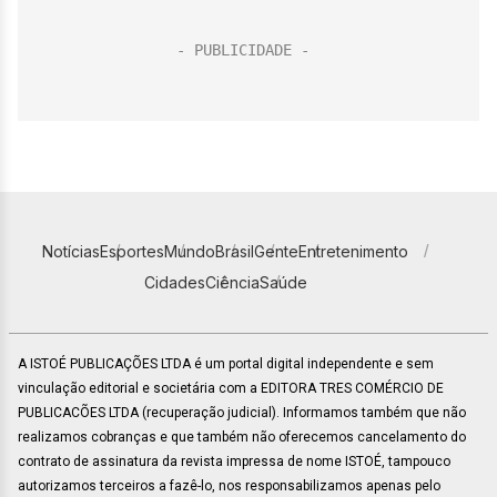
Notícias
Esportes
Mundo
Brasil
Gente
Entretenimento
Cidades
Ciência
Saúde
A ISTOÉ PUBLICAÇÕES LTDA é um portal digital independente e sem
vinculação editorial e societária com a EDITORA TRES COMÉRCIO DE
PUBLICACÕES LTDA (recuperação judicial). Informamos também que não
realizamos cobranças e que também não oferecemos cancelamento do
contrato de assinatura da revista impressa de nome ISTOÉ, tampouco
autorizamos terceiros a fazê-lo, nos responsabilizamos apenas pelo