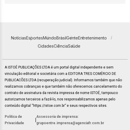
Notícias
Esportes
Mundo
Brasil
Gente
Entretenimento
Cidades
Ciência
Saúde
A ISTOÉ PUBLICAÇÕES LTDA é um portal digital independente e sem
vinculação editorial e societária com a EDITORA TRES COMÉRCIO DE
PUBLICACÕES LTDA (recuperação judicial). Informamos também que não
realizamos cobranças e que também não oferecemos cancelamento do
contrato de assinatura da revista impressa de nome ISTOÉ, tampouco
autorizamos terceiros a fazê-lo, nos responsabilizamos apenas pelo
conteúdo digital “https://istoe.com.br” e seus respectivos sites.
Política de
Assessoria de imprensa:
|
Privacidade
grupoentre.imprensa@agenciafr.com.br