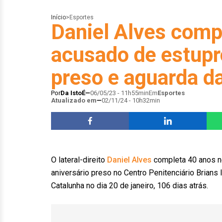
Início
>
Esportes
Daniel Alves comp
acusado de estupro
preso e aguarda d
Por
Da IstoÉ
06/05/23 - 11h55min
Em
Esportes
Atualizado em
02/11/24 - 10h32min
O lateral-direito
Daniel Alves
completa 40 anos ne
aniversário preso no Centro Penitenciário Brians 
Catalunha no dia 20 de janeiro, 106 dias atrás.