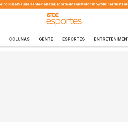
eiro Rural
Saúde
Gente
Planeta
Esportes
Menu
Motorshow
Mulher
Sustent
COLUNAS
GENTE
ESPORTES
ENTRETENIMEN