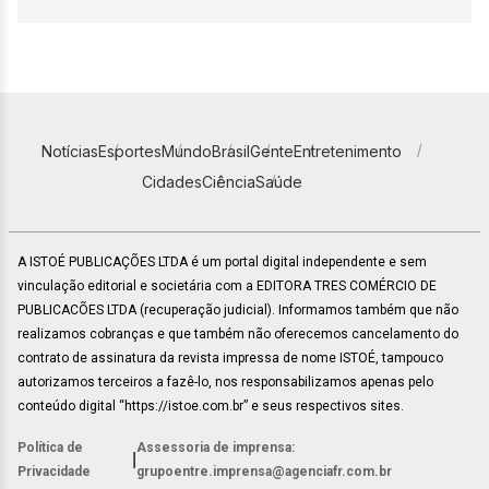
Notícias
Esportes
Mundo
Brasil
Gente
Entretenimento
Cidades
Ciência
Saúde
A ISTOÉ PUBLICAÇÕES LTDA é um portal digital independente e sem
vinculação editorial e societária com a EDITORA TRES COMÉRCIO DE
PUBLICACÕES LTDA (recuperação judicial). Informamos também que não
realizamos cobranças e que também não oferecemos cancelamento do
contrato de assinatura da revista impressa de nome ISTOÉ, tampouco
autorizamos terceiros a fazê-lo, nos responsabilizamos apenas pelo
conteúdo digital “https://istoe.com.br” e seus respectivos sites.
Política de
Assessoria de imprensa:
|
Privacidade
grupoentre.imprensa@agenciafr.com.br