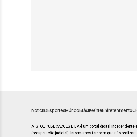
Notícias
Esportes
Mundo
Brasil
Gente
Entretenimento
C
A ISTOÉ PUBLICAÇÕES LTDA é um portal digital independente
(recuperação judicial). Informamos também que não realiza