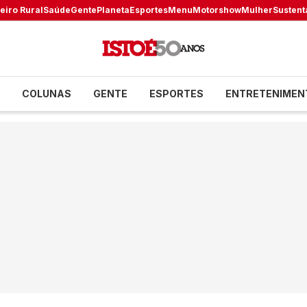
eiro Rural
Saúde
Gente
Planeta
Esportes
Menu
Motorshow
Mulher
Sustent
COLUNAS
GENTE
ESPORTES
ENTRETENIMEN