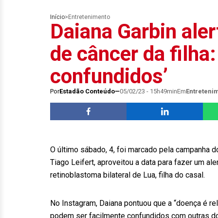
Início
>
Entretenimento
Daiana Garbin ale
de câncer da filha
confundidos’
Por
Estadão Conteúdo
05/02/23 - 15h49min
Em
Entreteni
O último sábado, 4, foi marcado pela campanha do
Tiago Leifert, aproveitou a data para fazer um al
retinoblastoma bilateral de Lua, filha do casal.
No Instagram, Daiana pontuou que a “doença é rela
podem ser facilmente confundidos com outras doe