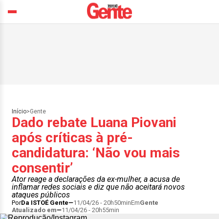
Início
>
Gente
Dado rebate Luana Piovani
após críticas à pré-
candidatura: ‘Não vou mais
consentir’
Ator reage a declarações da ex-mulher, a acusa de
inflamar redes sociais e diz que não aceitará novos
ataques públicos
Por
Da ISTOÉ Gente
11/04/26 - 20h50min
Em
Gente
Atualizado em
11/04/26 - 20h55min