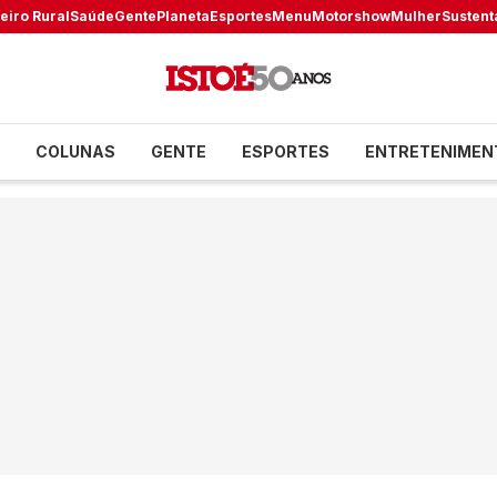
eiro Rural
Saúde
Gente
Planeta
Esportes
Menu
Motorshow
Mulher
Sustent
COLUNAS
GENTE
ESPORTES
ENTRETENIMEN