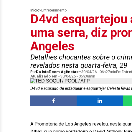
Início
>
Entretenimento
D4vd esquartejou
uma serra, diz pro
Angeles
Detalhes chocantes sobre o crim
revelados nesta quarta-feira, 29
Por
Da IstoÉ com Agências
30/04/26 - 06h27min
Em
Entre
Atualizado em
30/04/26 - 06h38min
D4vd é acusado de esfaquear e esquartejar Celeste Riva
A Promotoria de Los Angeles revelou, nesta quart
D4vd,
cujo nome verdadeiro é David Anthony Burke