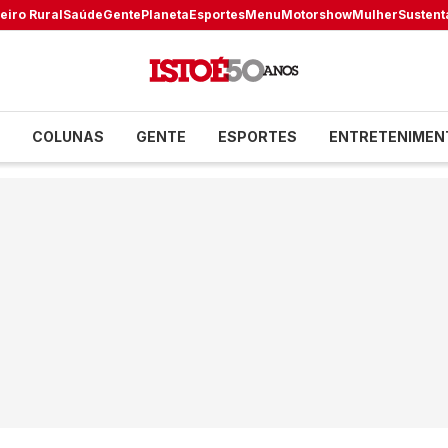
eiro Rural
Saúde
Gente
Planeta
Esportes
Menu
Motorshow
Mulher
Sustent
COLUNAS
GENTE
ESPORTES
ENTRETENIMEN