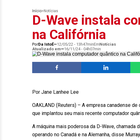
Início
>
Notícias
D-Wave instala co
na Califórnia
Por
Da IstoÉ
12/05/22 - 13h47min
Em
Notícias
Atualizado em
16/11/24 - 04h07min
Por Jane Lanhee Lee
OAKLAND (Reuters) – A empresa canadense de c
que implantou seu mais recente computador quânti
A máquina mais poderosa da D-Wave, chamada de
operando no Canadá e na Alemanha, disse Murray