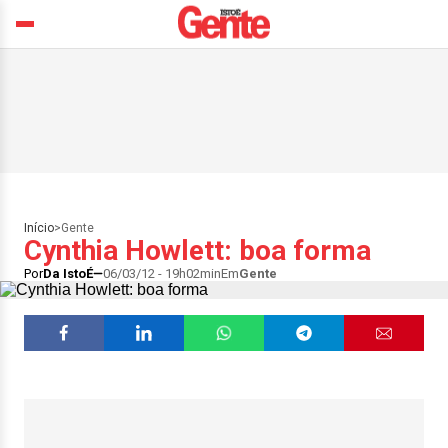
Início
>
Gente
Cynthia Howlett: boa forma
Por
Da IstoÉ
06/03/12 - 19h02min
Em
Gente