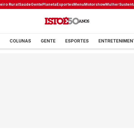
eiro Rural
Saúde
Gente
Planeta
Esportes
Menu
Motorshow
Mulher
Sustent
COLUNAS
GENTE
ESPORTES
ENTRETENIMEN