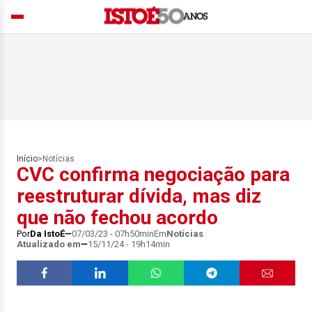
Início
>
Notícias
CVC confirma negociação para
reestruturar dívida, mas diz
que não fechou acordo
Por
Da IstoÉ
07/03/23 - 07h50min
Em
Notícias
Atualizado em
15/11/24 - 19h14min