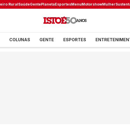
eiro Rural
Saúde
Gente
Planeta
Esportes
Menu
Motorshow
Mulher
Sustent
COLUNAS
GENTE
ESPORTES
ENTRETENIMEN