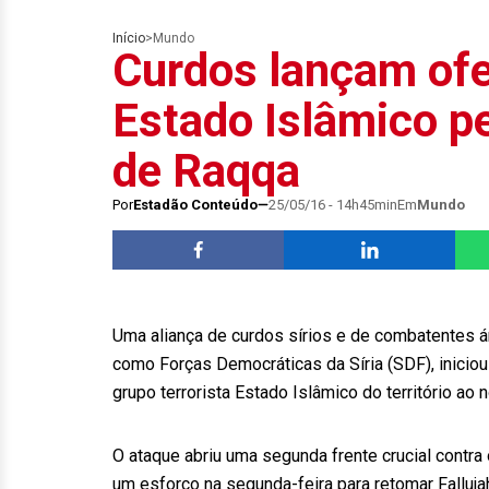
Início
>
Mundo
Curdos lançam ofe
Estado Islâmico pe
de Raqqa
Por
Estadão Conteúdo
25/05/16 - 14h45min
Em
Mundo
Uma aliança de curdos sírios e de combatentes á
como Forças Democráticas da Síria (SDF), iniciou
grupo terrorista Estado Islâmico do território ao 
O ataque abriu uma segunda frente crucial contra
um esforço na segunda-feira para retomar Falluja