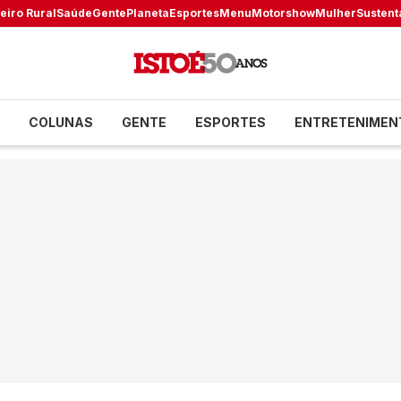
eiro Rural
Saúde
Gente
Planeta
Esportes
Menu
Motorshow
Mulher
Sustent
COLUNAS
GENTE
ESPORTES
ENTRETENIMEN