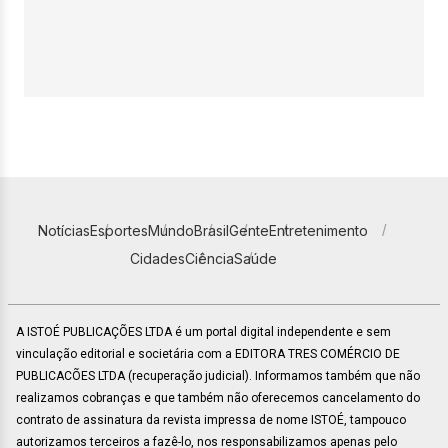
Notícias
Esportes
Mundo
Brasil
Gente
Entretenimento
Cidades
Ciência
Saúde
A ISTOÉ PUBLICAÇÕES LTDA é um portal digital independente e sem
vinculação editorial e societária com a EDITORA TRES COMÉRCIO DE
PUBLICACÕES LTDA (recuperação judicial). Informamos também que não
realizamos cobranças e que também não oferecemos cancelamento do
contrato de assinatura da revista impressa de nome ISTOÉ, tampouco
autorizamos terceiros a fazê-lo, nos responsabilizamos apenas pelo