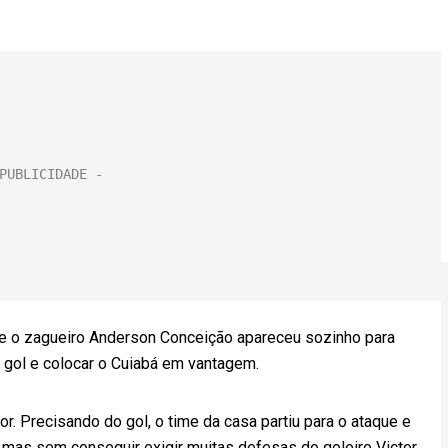
 e o zagueiro Anderson Conceição apareceu sozinho para
 gol e colocar o Cuiabá em vantagem.
r. Precisando do gol, o time da casa partiu para o ataque e
mas sem conseguir exigir muitas defesas do goleiro Victor