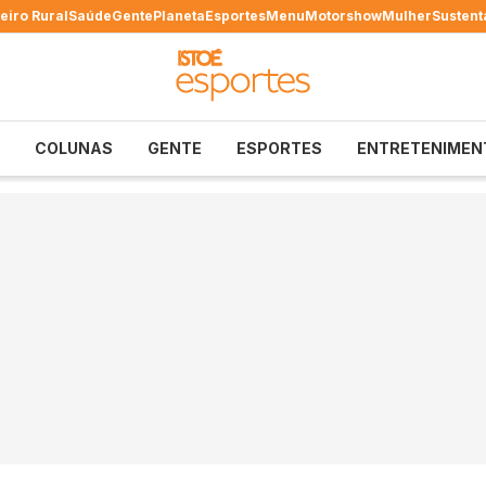
eiro Rural
Saúde
Gente
Planeta
Esportes
Menu
Motorshow
Mulher
Sustent
COLUNAS
GENTE
ESPORTES
ENTRETENIMEN