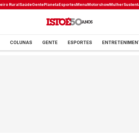
eiro Rural
Saúde
Gente
Planeta
Esportes
Menu
Motorshow
Mulher
Sustent
COLUNAS
GENTE
ESPORTES
ENTRETENIMEN