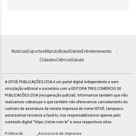
Notícias
Esportes
Mundo
Brasil
Gente
Entretenimento
Cidades
Ciência
Saúde
A ISTOÉ PUBLICAÇÕES LTDA é um portal digital independente e sem
vinculação editorial e societária com a EDITORA TRES COMÉRCIO DE
PUBLICACÕES LTDA (recuperação judicial). Informamos também que não
realizamos cobranças e que também não oferecemos cancelamento do
contrato de assinatura da revista impressa de nome ISTOÉ, tampouco
autorizamos terceiros a fazê-lo, nos responsabilizamos apenas pelo
conteúdo digital “https://istoe.com.br” e seus respectivos sites.
Política de
Assessoria de imprensa: