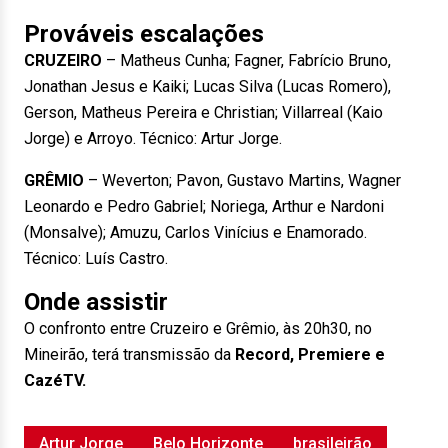
Prováveis escalações
CRUZEIRO
– Matheus Cunha; Fagner, Fabrício Bruno,
Jonathan Jesus e Kaiki; Lucas Silva (Lucas Romero),
Gerson, Matheus Pereira e Christian; Villarreal (Kaio
Jorge) e Arroyo. Técnico: Artur Jorge.
GRÊMIO
– Weverton; Pavon, Gustavo Martins, Wagner
Leonardo e Pedro Gabriel; Noriega, Arthur e Nardoni
(Monsalve); Amuzu, Carlos Vinícius e Enamorado.
Técnico: Luís Castro.
Onde assistir
O confronto entre Cruzeiro e Grêmio, às 20h30, no
Mineirão, terá transmissão da
Record, Premiere e
CazéTV.
Artur Jorge
Belo Horizonte
brasileirão