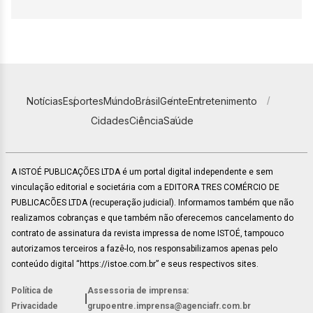
Notícias
Esportes
Mundo
Brasil
Gente
Entretenimento
Cidades
Ciência
Saúde
A ISTOÉ PUBLICAÇÕES LTDA é um portal digital independente e sem
vinculação editorial e societária com a EDITORA TRES COMÉRCIO DE
PUBLICACÕES LTDA (recuperação judicial). Informamos também que não
realizamos cobranças e que também não oferecemos cancelamento do
contrato de assinatura da revista impressa de nome ISTOÉ, tampouco
autorizamos terceiros a fazê-lo, nos responsabilizamos apenas pelo
conteúdo digital “https://istoe.com.br” e seus respectivos sites.
Política de
Assessoria de imprensa:
|
Privacidade
grupoentre.imprensa@agenciafr.com.br