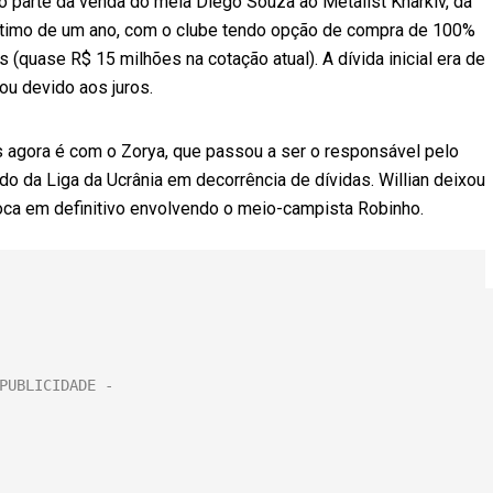
o parte da venda do meia Diego Souza ao Metalist Kharkiv, da
éstimo de um ano, com o clube tendo opção de compra de 100%
(quase R$ 15 milhões na cotação atual). A dívida inicial era de
ou devido aos juros.
as agora é com o Zorya, que passou a ser o responsável pelo
do da Liga da Ucrânia em decorrência de dívidas. Willian deixou
roca em definitivo envolvendo o meio-campista Robinho.