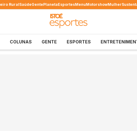
eiro Rural
Saúde
Gente
Planeta
Esportes
Menu
Motorshow
Mulher
Sustent
COLUNAS
GENTE
ESPORTES
ENTRETENIMEN