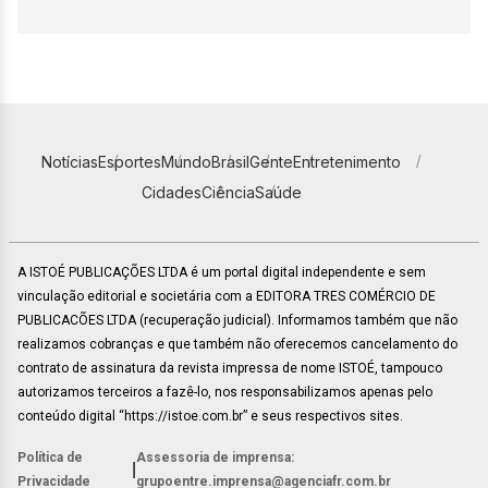
Notícias
Esportes
Mundo
Brasil
Gente
Entretenimento
Cidades
Ciência
Saúde
A ISTOÉ PUBLICAÇÕES LTDA é um portal digital independente e sem
vinculação editorial e societária com a EDITORA TRES COMÉRCIO DE
PUBLICACÕES LTDA (recuperação judicial). Informamos também que não
realizamos cobranças e que também não oferecemos cancelamento do
contrato de assinatura da revista impressa de nome ISTOÉ, tampouco
autorizamos terceiros a fazê-lo, nos responsabilizamos apenas pelo
conteúdo digital “https://istoe.com.br” e seus respectivos sites.
Política de
Assessoria de imprensa:
|
Privacidade
grupoentre.imprensa@agenciafr.com.br