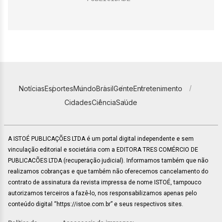
Notícias
Esportes
Mundo
Brasil
Gente
Entretenimento
Cidades
Ciência
Saúde
A ISTOÉ PUBLICAÇÕES LTDA é um portal digital independente e sem
vinculação editorial e societária com a EDITORA TRES COMÉRCIO DE
PUBLICACÕES LTDA (recuperação judicial). Informamos também que não
realizamos cobranças e que também não oferecemos cancelamento do
contrato de assinatura da revista impressa de nome ISTOÉ, tampouco
autorizamos terceiros a fazê-lo, nos responsabilizamos apenas pelo
conteúdo digital “https://istoe.com.br” e seus respectivos sites.