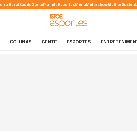
eiro Rural
Saúde
Gente
Planeta
Esportes
Menu
Motorshow
Mulher
Sustent
COLUNAS
GENTE
ESPORTES
ENTRETENIMEN