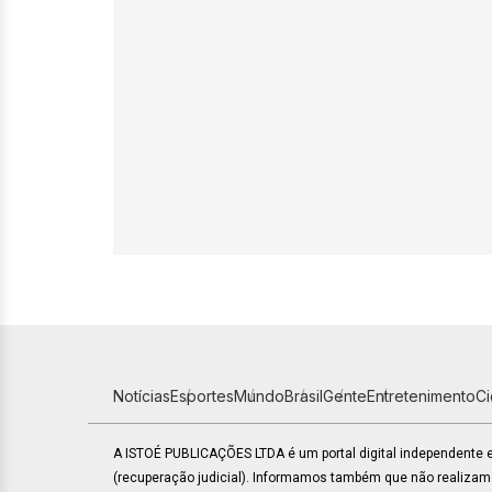
Notícias
Esportes
Mundo
Brasil
Gente
Entretenimento
C
A ISTOÉ PUBLICAÇÕES LTDA é um portal digital independente
(recuperação judicial). Informamos também que não realiza