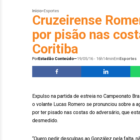
Início
>
Esportes
Cruzeirense Rome
por pisão nas cost
Coritiba
Por
Estadão Conteúdo
19/05/16 - 16h14min
Em
Esportes
Expulso na partida de estreia no Campeonato Brasi
o volante Lucas Romero se pronunciou sobre a 
por ter pisado nas costas do adversário, que es
desmedido.
“Quero pedir desculpas ao González pela falta, 