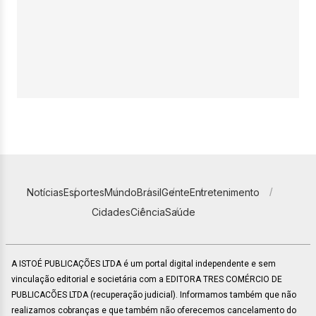
Notícias
Esportes
Mundo
Brasil
Gente
Entretenimento
Cidades
Ciência
Saúde
A ISTOÉ PUBLICAÇÕES LTDA é um portal digital independente e sem
vinculação editorial e societária com a EDITORA TRES COMÉRCIO DE
PUBLICACÕES LTDA (recuperação judicial). Informamos também que não
realizamos cobranças e que também não oferecemos cancelamento do