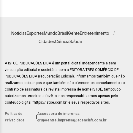
Notícias
Esportes
Mundo
Brasil
Gente
Entretenimento
Cidades
Ciência
Saúde
A ISTOÉ PUBLICAÇÕES LTDA é um portal digital independente e sem
vinculação editorial e societária com a EDITORA TRES COMÉRCIO DE
PUBLICACÕES LTDA (recuperação judicial). Informamos também que não
realizamos cobranças e que também não oferecemos cancelamento do
contrato de assinatura da revista impressa de nome ISTOÉ, tampouco
autorizamos terceiros a fazê-lo, nos responsabilizamos apenas pelo
conteúdo digital “https://istoe.com.br” e seus respectivos sites.
Política de
Assessoria de imprensa:
|
Privacidade
grupoentre.imprensa@agenciafr.com.br