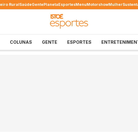
eiro Rural
Saúde
Gente
Planeta
Esportes
Menu
Motorshow
Mulher
Sustent
COLUNAS
GENTE
ESPORTES
ENTRETENIMEN