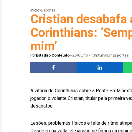
Início
>
Esportes
Cristian desabafa 
Corinthians: ‘Semp
mim’
Por
Estadão Conteúdo
26/05/16 - 13h35min
Em
Esportes
A vitória do Corinthians sobre a Ponte Preta nest
jogador: o volante Cristian, titular pela primeira
desabafou.
Lesões, problemas físicos e falta de ritmo atrapa
Desde a sua volta, ele jamais se firmou na equipe