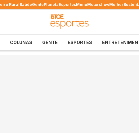
eiro Rural
Saúde
Gente
Planeta
Esportes
Menu
Motorshow
Mulher
Sustent
COLUNAS
GENTE
ESPORTES
ENTRETENIMEN