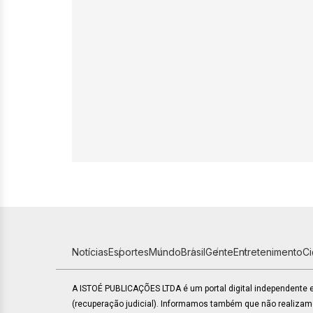
Notícias
Esportes
Mundo
Brasil
Gente
Entretenimento
C
A ISTOÉ PUBLICAÇÕES LTDA é um portal digital independente
(recuperação judicial). Informamos também que não realiza