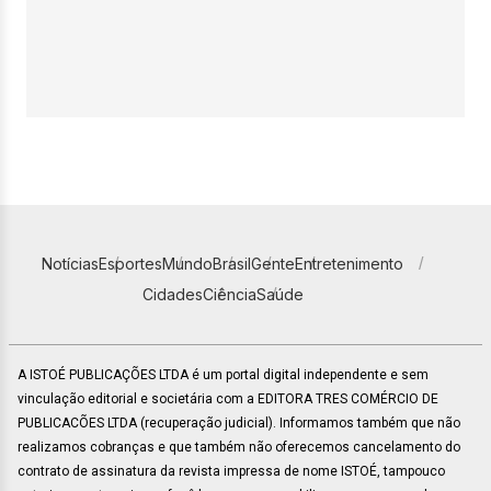
Notícias
Esportes
Mundo
Brasil
Gente
Entretenimento
Cidades
Ciência
Saúde
A ISTOÉ PUBLICAÇÕES LTDA é um portal digital independente e sem
vinculação editorial e societária com a EDITORA TRES COMÉRCIO DE
PUBLICACÕES LTDA (recuperação judicial). Informamos também que não
realizamos cobranças e que também não oferecemos cancelamento do
contrato de assinatura da revista impressa de nome ISTOÉ, tampouco