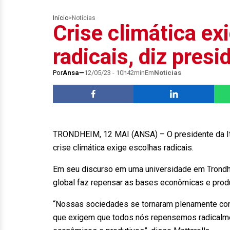
Início
>
Notícias
Crise climática ex
radicais, diz presi
Por
Ansa
12/05/23 - 10h42min
Em
Notícias
TRONDHEIM, 12 MAI (ANSA) – O presidente da Itáli
crise climática exige escolhas radicais.
Em seu discurso em uma universidade em Trondh
global faz repensar as bases econômicas e pro
“Nossas sociedades se tornaram plenamente con
que exigem que todos nós repensemos radicalm