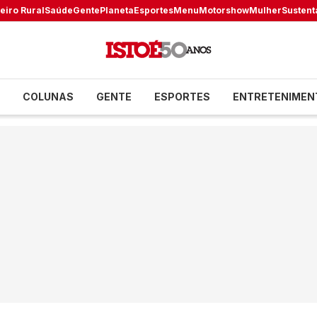
eiro Rural
Saúde
Gente
Planeta
Esportes
Menu
Motorshow
Mulher
Sustent
COLUNAS
GENTE
ESPORTES
ENTRETENIMEN