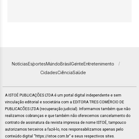
Notícias
Esportes
Mundo
Brasil
Gente
Entretenimento
Cidades
Ciência
Saúde
A ISTOÉ PUBLICAÇÕES LTDA é um portal digital independente e sem
vinculação editorial e societária com a EDITORA TRES COMÉRCIO DE
PUBLICACÕES LTDA (recuperação judicial). Informamos também que não
realizamos cobranças e que também não oferecemos cancelamento do
contrato de assinatura da revista impressa de nome ISTOÉ, tampouco
autorizamos terceiros a fazê-lo, nos responsabilizamos apenas pelo
conteúdo digital “https://istoe.com.br” e seus respectivos sites.