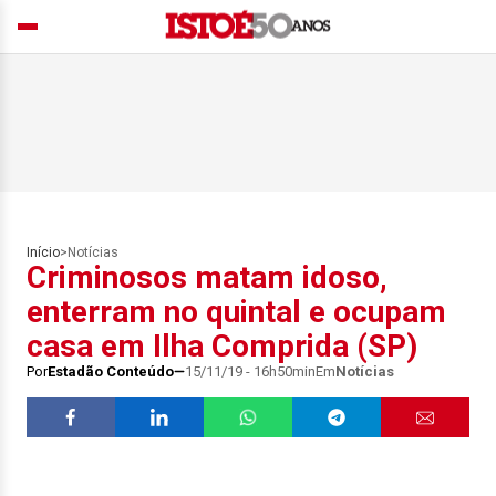
Início
>
Notícias
Criminosos matam idoso,
enterram no quintal e ocupam
casa em Ilha Comprida (SP)
Por
Estadão Conteúdo
15/11/19 - 16h50min
Em
Notícias