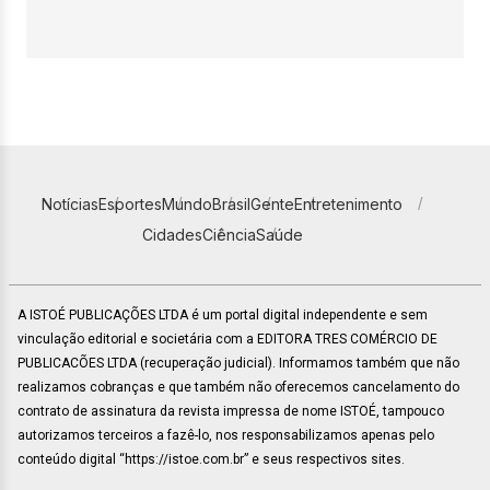
Notícias
Esportes
Mundo
Brasil
Gente
Entretenimento
Cidades
Ciência
Saúde
A ISTOÉ PUBLICAÇÕES LTDA é um portal digital independente e sem
vinculação editorial e societária com a EDITORA TRES COMÉRCIO DE
PUBLICACÕES LTDA (recuperação judicial). Informamos também que não
realizamos cobranças e que também não oferecemos cancelamento do
contrato de assinatura da revista impressa de nome ISTOÉ, tampouco
autorizamos terceiros a fazê-lo, nos responsabilizamos apenas pelo
conteúdo digital “https://istoe.com.br” e seus respectivos sites.