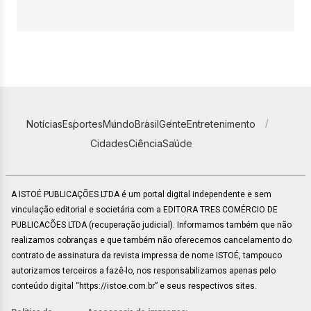
Notícias
Esportes
Mundo
Brasil
Gente
Entretenimento
Cidades
Ciência
Saúde
A ISTOÉ PUBLICAÇÕES LTDA é um portal digital independente e sem
vinculação editorial e societária com a EDITORA TRES COMÉRCIO DE
PUBLICACÕES LTDA (recuperação judicial). Informamos também que não
realizamos cobranças e que também não oferecemos cancelamento do
contrato de assinatura da revista impressa de nome ISTOÉ, tampouco
autorizamos terceiros a fazê-lo, nos responsabilizamos apenas pelo
conteúdo digital “https://istoe.com.br” e seus respectivos sites.