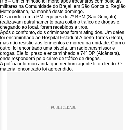
Rio – Um criminoso foi morto após trocar tiros com policiais
militares na Comunidade do Brejal, em São Gonçalo, Região
Metropolitana, na manhã deste domingo.
De acordo com a PM, equipes do 7º BPM (São Gonçalo)
realizavam patrulhamento para coibir o tráfico de drogas e,
chegando ao local, foram recebidos a tiros.
Após o confronto, dois criminosos foram atingidos. Um deles
foi encaminhado ao Hospital Estadual Alberto Torres (Heat),
mas não resistiu aos ferimentos e morreu na unidade. Com o
outro, foi encontrado uma pistola, um radiotransmissor e
drogas. Ele foi preso e encaminhado a 74ª DP (Alcântara),
onde responderá pelo crime de tráfico de drogas.
A polícia informou ainda que nenhum agente ficou ferido. O
material encontrado foi apreendido.