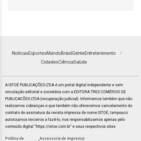
Notícias
Esportes
Mundo
Brasil
Gente
Entretenimento
Cidades
Ciência
Saúde
A ISTOÉ PUBLICAÇÕES LTDA é um portal digital independente e sem
vinculação editorial e societária com a EDITORA TRES COMÉRCIO DE
PUBLICACÕES LTDA (recuperação judicial). Informamos também que não
realizamos cobranças e que também não oferecemos cancelamento do
contrato de assinatura da revista impressa de nome ISTOÉ, tampouco
autorizamos terceiros a fazê-lo, nos responsabilizamos apenas pelo
conteúdo digital “https://istoe.com.br” e seus respectivos sites.
Política de
Assessoria de imprensa: