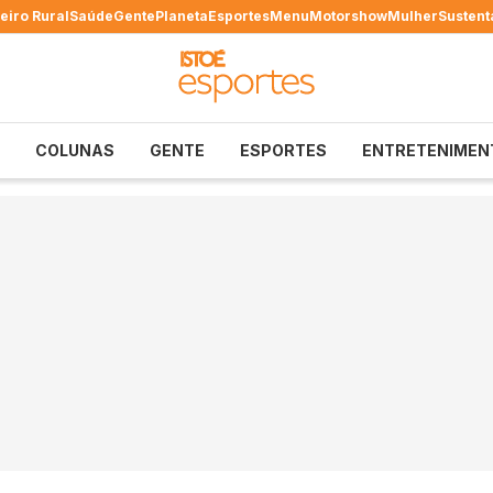
eiro Rural
Saúde
Gente
Planeta
Esportes
Menu
Motorshow
Mulher
Sustent
COLUNAS
GENTE
ESPORTES
ENTRETENIMEN