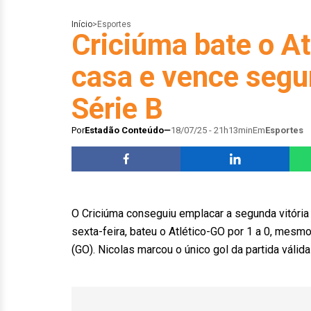
Início
>
Esportes
Criciúma bate o At
casa e vence segu
Série B
Por
Estadão Conteúdo
18/07/25 - 21h13min
Em
Esportes
O Criciúma conseguiu emplacar a segunda vitória
sexta-feira, bateu o Atlético-GO por 1 a 0, mesmo
(GO). Nicolas marcou o único gol da partida válid