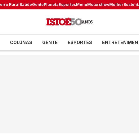
eiro Rural
Saúde
Gente
Planeta
Esportes
Menu
Motorshow
Mulher
Sustent
COLUNAS
GENTE
ESPORTES
ENTRETENIMEN