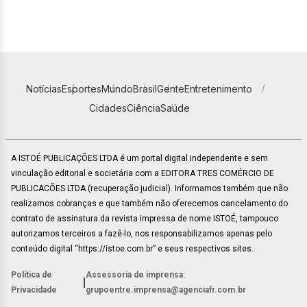
Notícias
Esportes
Mundo
Brasil
Gente
Entretenimento
Cidades
Ciência
Saúde
A ISTOÉ PUBLICAÇÕES LTDA é um portal digital independente e sem
vinculação editorial e societária com a EDITORA TRES COMÉRCIO DE
PUBLICACÕES LTDA (recuperação judicial). Informamos também que não
realizamos cobranças e que também não oferecemos cancelamento do
contrato de assinatura da revista impressa de nome ISTOÉ, tampouco
autorizamos terceiros a fazê-lo, nos responsabilizamos apenas pelo
conteúdo digital “https://istoe.com.br” e seus respectivos sites.
Política de
Assessoria de imprensa:
|
Privacidade
grupoentre.imprensa@agenciafr.com.br