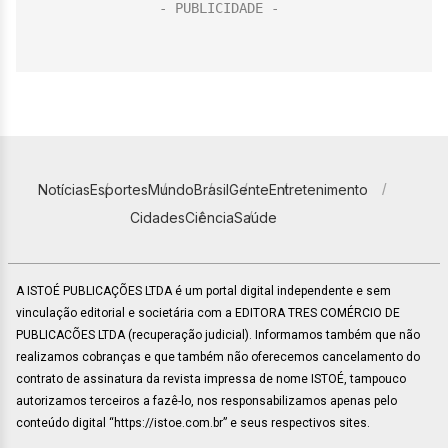
Notícias
Esportes
Mundo
Brasil
Gente
Entretenimento
Cidades
Ciência
Saúde
A ISTOÉ PUBLICAÇÕES LTDA é um portal digital independente e sem
vinculação editorial e societária com a EDITORA TRES COMÉRCIO DE
PUBLICACÕES LTDA (recuperação judicial). Informamos também que não
realizamos cobranças e que também não oferecemos cancelamento do
contrato de assinatura da revista impressa de nome ISTOÉ, tampouco
autorizamos terceiros a fazê-lo, nos responsabilizamos apenas pelo
conteúdo digital “https://istoe.com.br” e seus respectivos sites.