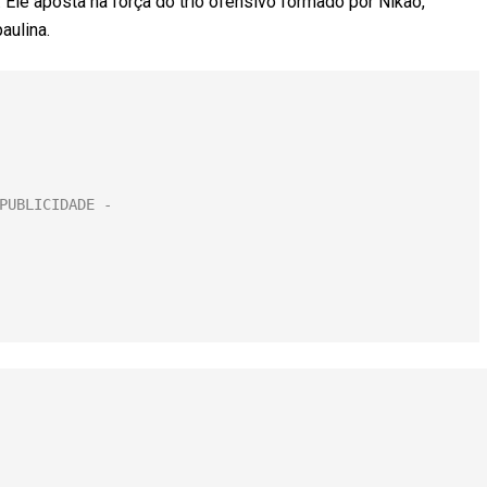
Ele aposta na força do trio ofensivo formado por Nikão,
aulina.