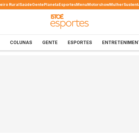
eiro Rural
Saúde
Gente
Planeta
Esportes
Menu
Motorshow
Mulher
Sustent
COLUNAS
GENTE
ESPORTES
ENTRETENIMEN