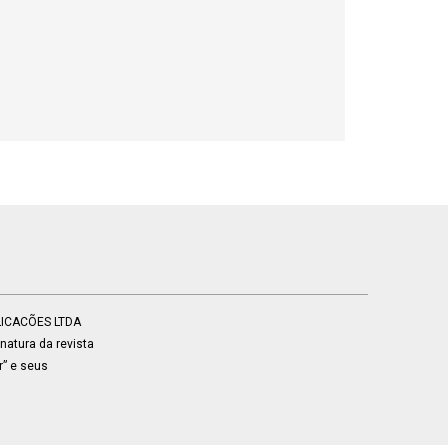
BLICACÕES LTDA
atura da revista
r” e seus