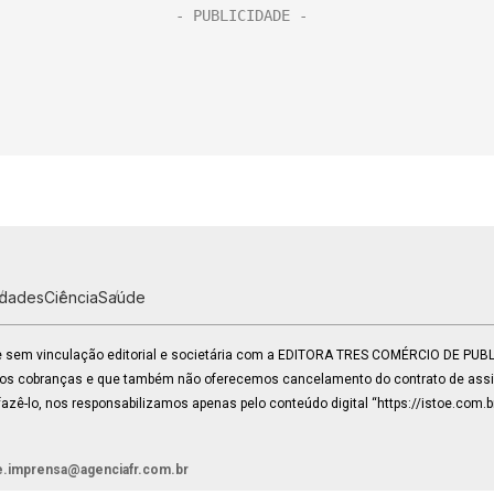
idades
Ciência
Saúde
 e sem vinculação editorial e societária com a EDITORA TRES COMÉRCIO DE PU
mos cobranças e que também não oferecemos cancelamento do contrato de assin
zê-lo, nos responsabilizamos apenas pelo conteúdo digital “https://istoe.com.b
e.imprensa@agenciafr.com.br