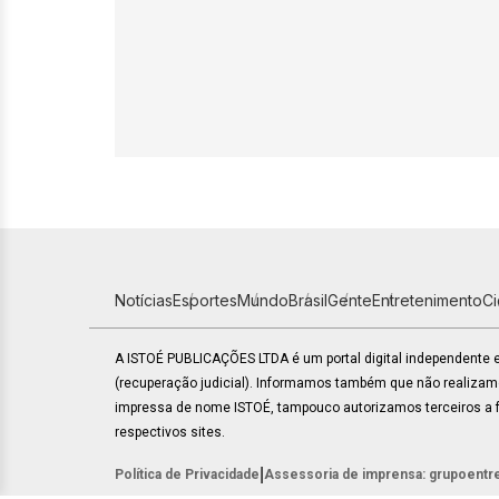
Notícias
Esportes
Mundo
Brasil
Gente
Entretenimento
C
A ISTOÉ PUBLICAÇÕES LTDA é um portal digital independente
(recuperação judicial). Informamos também que não realiza
impressa de nome ISTOÉ, tampouco autorizamos terceiros a fa
respectivos sites.
|
Política de Privacidade
Assessoria de imprensa: grupoentr