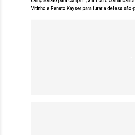
campeonato para cumprir”, afirmou o comandante. 
Vitinho e Renato Kayser para furar a defesa são-p